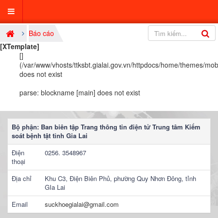
Báo cáo
[XTemplate]
[]
(/var/www/vhosts/ttksbt.gialai.gov.vn/httpdocs/home/themes/mob
does not exist
parse: blockname [main] does not exist
Bộ phận: Ban biên tập Trang thông tin điện tử Trung tâm Kiểm
soát bệnh tật tỉnh Gia Lai
Điện
0256. 3548967
thoại
Địa chỉ
Khu C3, Điện Biên Phủ, phường Quy Nhơn Đông, tỉnh
GIa Lai
Email
suckhoegialai@gmail.com